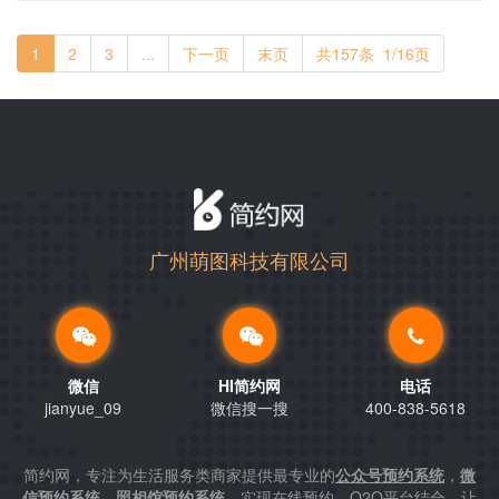
1
2
3
...
下一页
末页
共157条 1/16页
广州萌图科技有限公司
微信
HI简约网
电话
jianyue_09
微信搜一搜
400-838-5618
简约网，专注为生活服务类商家提供最专业的
公众号预约系统
，
微
信预约系统
，
照相馆预约系统
，实现在线预约，O2O平台结合，让