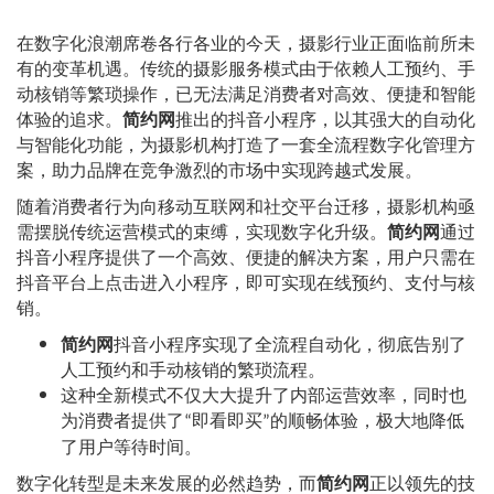
在数字化浪潮席卷各行各业的今天，摄影行业正面临前所未
有的变革机遇。传统的摄影服务模式由于依赖人工预约、手
动核销等繁琐操作，已无法满足消费者对高效、便捷和智能
体验的追求。
简约网
推出的抖音小程序，以其强大的自动化
与智能化功能，为摄影机构打造了一套全流程数字化管理方
案，助力品牌在竞争激烈的市场中实现跨越式发展。
随着消费者行为向移动互联网和社交平台迁移，摄影机构亟
需摆脱传统运营模式的束缚，实现数字化升级。
简约网
通过
抖音小程序提供了一个高效、便捷的解决方案，用户只需在
抖音平台上点击进入小程序，即可实现在线预约、支付与核
销。
简约网
抖音小程序实现了全流程自动化，彻底告别了
人工预约和手动核销的繁琐流程。
这种全新模式不仅大大提升了内部运营效率，同时也
为消费者提供了
即看即买
的顺畅体验，极大地降低
“
”
了用户等待时间。
数字化转型是未来发展的必然趋势，而
简约网
正以领先的技