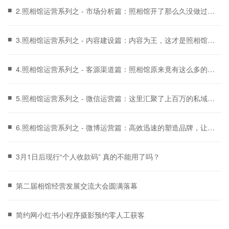
■
2.照相馆运营系列之 - 市场分析篇：照相馆开了那么久没做过市
场分析？你需要了解一下！
■
3.照相馆运营系列之 - 内容建设篇：内容为王，这才是照相馆商
家该构建的内容体系！
■
4.照相馆运营系列之 - 客源渠道篇：照相馆原来竟有这么多的客
源渠道？！你get到了吗？
■
5.照相馆运营系列之 - 微信运营篇：这里汇聚了上百万的私域流
量，还不赶紧来引入？！
■
6.照相馆运营系列之 - 微博运营篇：高效迅速的塑造品牌，让你
提前迎来收益期！
■
3月1日后现行“个人收款码” 真的不能用了吗？
■
第二届相馆经营发展交流大会圆满落幕
■
简约网小红书小程序摄影预约零人工获客